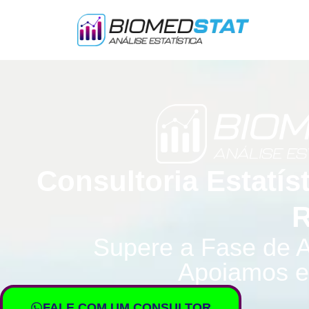
Consultoria Estatís
R
Supere a Fase de A
Apoiamos e
FALE COM UM CONSULTOR