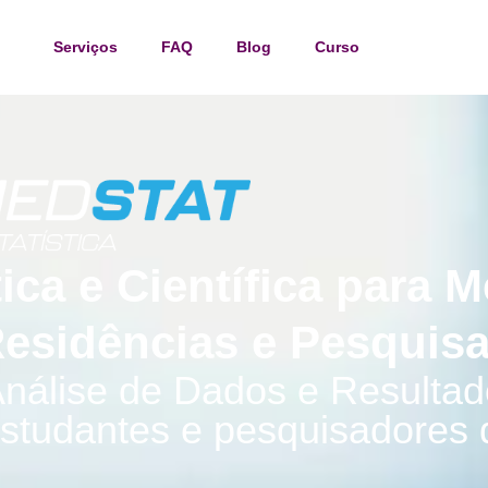
Serviços
FAQ
Blog
Curso
tica e Científica para 
esidências e Pesquis
nálise de Dados e Resultad
studantes e pesquisadores 